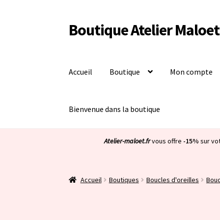
Boutique Atelier Maloet
Aller
Aller
à
au
la
contenu
navigation
Accueil
Boutique
Mon compte
Bienvenue dans la boutique
Atelier-maloet.fr
vous offre
-15%
sur vo
Accueil
Boutiques
Boucles d'oreilles
Bouc