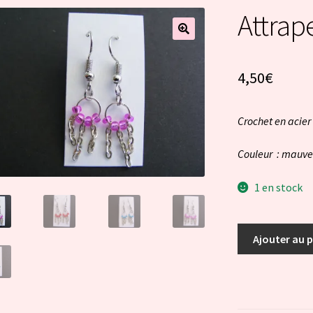
Attrap
4,50
€
Crochet en acier
Couleur : mauve
1 en stock
quantité
Ajouter au 
de
Attrape
rêves
-