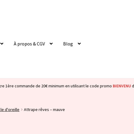
À propos & CGV
Blog
tre 1ère commande de 20€ minimum en utilisant le code promo
BIENVENU
d
le d'oreille
Attrape rêves – mauve