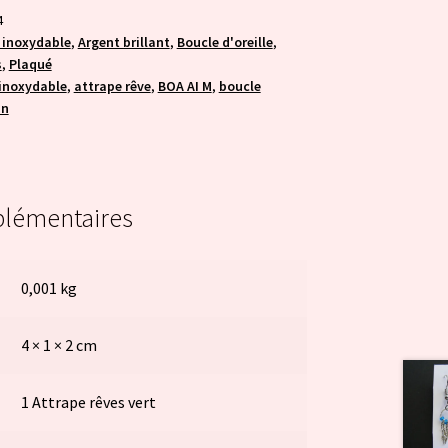
4
 inoxydable
,
Argent brillant
,
Boucle d'oreille
,
s
,
Plaqué
 inoxydable
,
attrape rêve
,
BOA AI M
,
boucle
in
plémentaires
0,001 kg
4 × 1 × 2 cm
1 Attrape rêves vert