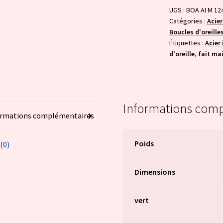
mauve
UGS :
BOA AI M 12
Catégories :
Acier
Boucles d'oreille
Étiquettes :
Acier
d'oreille
,
fait ma
Informations com
ormations complémentaires
Poids
 (0)
Dimensions
vert