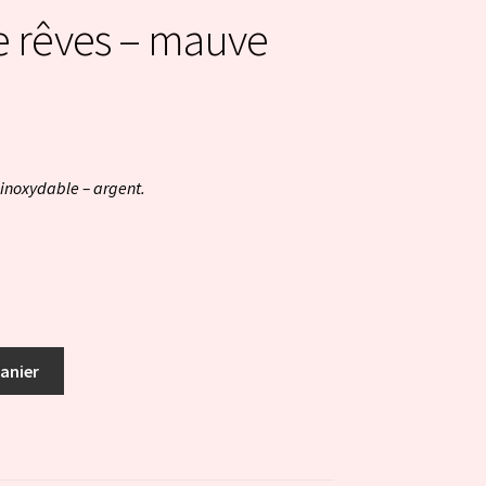
e rêves – mauve
 inoxydable – argent.
panier