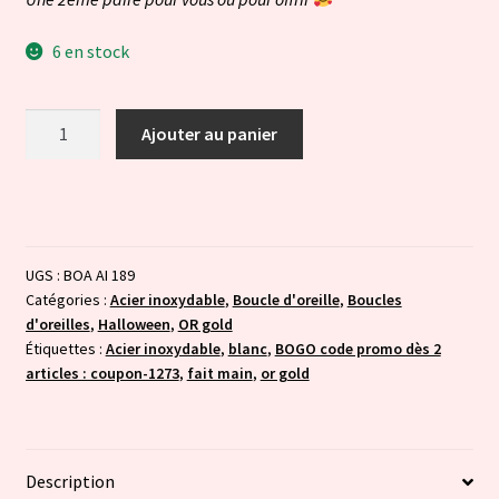
6 en stock
quantité
Ajouter au panier
de
Duo
Halloween
Spider
UGS :
BOA AI 189
Catégories :
Acier inoxydable
,
Boucle d'oreille
,
Boucles
d'oreilles
,
Halloween
,
OR gold
Étiquettes :
Acier inoxydable
,
blanc
,
BOGO code promo dès 2
articles : coupon-1273
,
fait main
,
or gold
Description