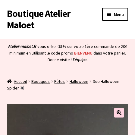
Boutique Atelier
Aller
Aller
Menu
à
au
Maloet
la
contenu
navigation
Accueil
Atelier-maloet.fr
vous offre
-15%
sur votre 1ère commande de 20€
Ouvrir
minimum en utilisant le code promo
BIENVENU
dans votre panier.
Boutique
Bonne visite !
L'équipe.
le
menu
Ouvrir
Mon compte
enfant
le
Accueil
Boutiques
Fêtes
Halloween
Duo Halloween
menu
Ouvrir
À propos & CGV
Spider
enfant
le
menu
Ouvrir
Blog
enfant
le
menu
Bienvenue dans la boutique
enfant