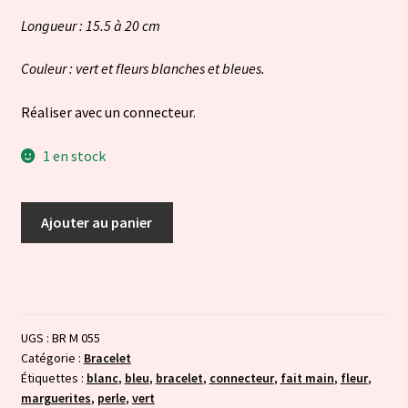
Longueur : 15.5 à 20 cm
Couleur : vert et fleurs blanches et bleues.
Réaliser avec un connecteur.
1 en stock
quantité
Ajouter au panier
de
Nature
fleurie
UGS :
BR M 055
Catégorie :
Bracelet
Étiquettes :
blanc
,
bleu
,
bracelet
,
connecteur
,
fait main
,
fleur
,
marguerites
,
perle
,
vert