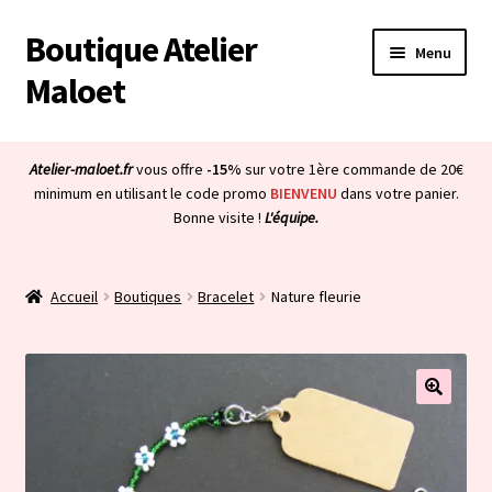
Boutique Atelier
Aller
Aller
Menu
à
au
Maloet
la
contenu
navigation
Accueil
Atelier-maloet.fr
vous offre
-15%
sur votre 1ère commande de 20€
Ouvrir
minimum en utilisant le code promo
BIENVENU
dans votre panier.
Boutique
Bonne visite !
L'équipe.
le
menu
Ouvrir
Mon compte
enfant
le
Accueil
Boutiques
Bracelet
Nature fleurie
menu
Ouvrir
À propos & CGV
enfant
le
menu
Ouvrir
Blog
enfant
le
menu
Bienvenue dans la boutique
enfant