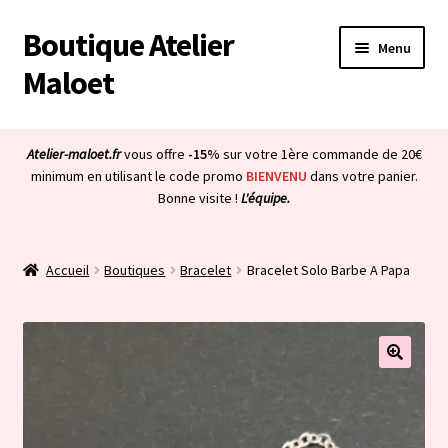
Boutique Atelier
Aller
Aller
Menu
à
au
Maloet
la
contenu
navigation
Accueil
Atelier-maloet.fr
vous offre
-15%
sur votre 1ère commande de 20€
Ouvrir
minimum en utilisant le code promo
BIENVENU
dans votre panier.
Boutique
Bonne visite !
L'équipe.
le
menu
Ouvrir
Mon compte
enfant
le
Accueil
Boutiques
Bracelet
Bracelet Solo Barbe A Papa
menu
Ouvrir
À propos & CGV
enfant
le
menu
Ouvrir
Blog
enfant
le
menu
Bienvenue dans la boutique
enfant