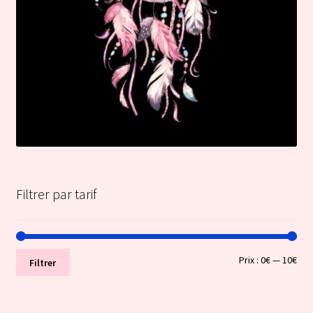
Filtrer par tarif
Prix
Prix
Prix :
0€
—
10€
Filtrer
min
ma