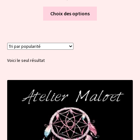
Ce
Choix des options
produit
a
plusieurs
variations.
Les
options
Voici le seul résultat
peuvent
être
choisies
sur
la
page
du
produit