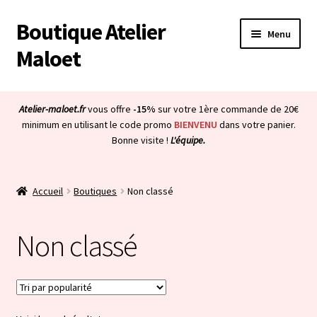
Boutique Atelier
Aller
Aller
Menu
à
au
Maloet
la
contenu
navigation
Accueil
Atelier-maloet.fr
vous offre
-15%
sur votre 1ère commande de 20€
Ouvrir
minimum en utilisant le code promo
BIENVENU
dans votre panier.
Boutique
Bonne visite !
L'équipe.
le
menu
Ouvrir
Mon compte
enfant
le
Accueil
Boutiques
Non classé
menu
Ouvrir
À propos & CGV
enfant
le
Non classé
menu
Ouvrir
Blog
enfant
le
menu
Bienvenue dans la boutique
enfant