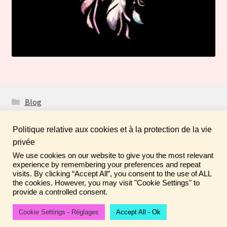
Blog
Politique relative aux cookies et à la protection de la vie
privée
We use cookies on our website to give you the most relevant
Fais de ta vie un rêve ! N'oublie pas de laisser un
© Boutique Atelier Maloet 2026
experience by remembering your preferences and repeat
commentaire sur tes achats pour aider la communauté ♡
visits. By clicking “Accept All”, you consent to the use of ALL
À propos & CGV
Built with WooCommerce
.
the cookies. However, you may visit "Cookie Settings" to
Ignorer
provide a controlled consent.
Cookie Settings - Réglages
Accept All - Ok
0
Recherche
Recherche