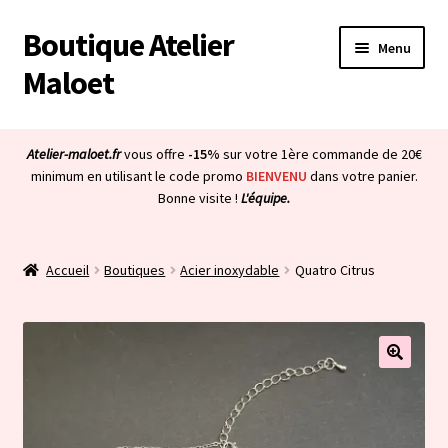
Boutique Atelier
Aller
Aller
Menu
à
au
Maloet
la
contenu
navigation
Accueil
Atelier-maloet.fr
vous offre
-15%
sur votre 1ère commande de 20€
Ouvrir
minimum en utilisant le code promo
BIENVENU
dans votre panier.
Boutique
Bonne visite !
L'équipe.
le
menu
Ouvrir
Mon compte
enfant
le
Accueil
Boutiques
Acier inoxydable
Quatro Citrus
menu
Ouvrir
À propos & CGV
enfant
le
menu
Ouvrir
Blog
enfant
le
menu
Bienvenue dans la boutique
enfant