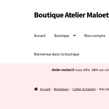
Boutique Atelier Maloet
Aller
Aller
à
au
la
contenu
navigation
Accueil
Boutique
Mon compte
Bienvenue dans la boutique
Atelier-maloet.fr
vous offre
-15%
sur vo
Accueil
Boutiques
Collier & Sautoir
Ras de