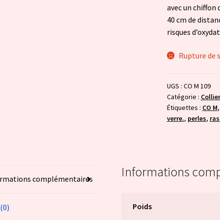
avec un chiffon 
40 cm de distanc
risques d’oxydat
Rupture de 
UGS :
CO M 109
Catégorie :
Collie
Étiquettes :
CO M
verre.
,
perles
,
ras
Informations com
ormations complémentaires
Poids
 (0)