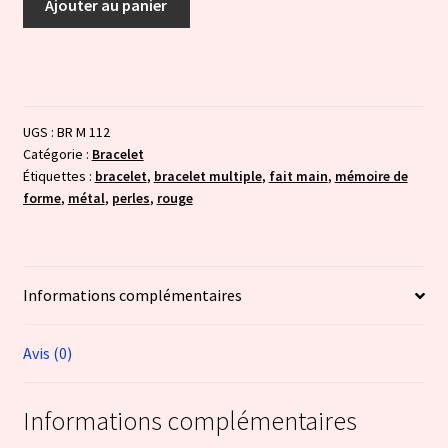
Ajouter au panier
de
Bracelet
mémoire
de
forme
UGS :
BR M 112
-
Catégorie :
Bracelet
rouge
Étiquettes :
bracelet
,
bracelet multiple
,
fait main
,
mémoire de
forme
,
métal
,
perles
,
rouge
Informations complémentaires
Avis (0)
Informations complémentaires