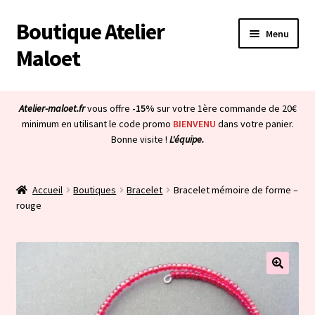
Boutique Atelier
Aller
Aller
Menu
à
au
Maloet
la
contenu
navigation
Accueil
Atelier-maloet.fr
vous offre
-15%
sur votre 1ère commande de 20€
Ouvrir
minimum en utilisant le code promo
BIENVENU
dans votre panier.
Boutique
Bonne visite !
L'équipe.
le
menu
Ouvrir
Mon compte
enfant
le
Accueil
Boutiques
Bracelet
Bracelet mémoire de forme –
menu
Ouvrir
À propos & CGV
rouge
enfant
le
menu
Ouvrir
Blog
enfant
le
menu
Bienvenue dans la boutique
enfant