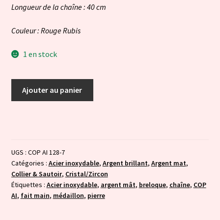
Longueur de la chaîne : 40 cm
Couleur : Rouge Rubis
1 en stock
quantité
Ajouter au panier
de
Médaillon
color
mini
Rouge
UGS :
COP AI 128-7
Rubis
Catégories :
Acier inoxydable
,
Argent brillant
,
Argent mat
,
Collier & Sautoir
,
Cristal/Zircon
Étiquettes :
Acier inoxydable
,
argent mât
,
breloque
,
chaîne
,
COP
AI
,
fait main
,
médaillon
,
pierre