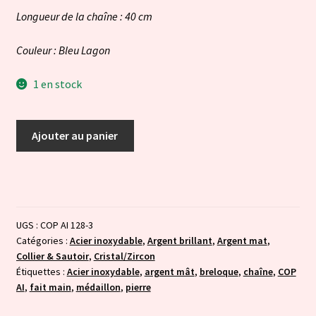
Longueur de la chaîne : 40 cm
Couleur : Bleu Lagon
1 en stock
quantité
Ajouter au panier
de
Médaillon
color
mini
Bleu
UGS :
COP AI 128-3
Lagon
Catégories :
Acier inoxydable
,
Argent brillant
,
Argent mat
,
Collier & Sautoir
,
Cristal/Zircon
Étiquettes :
Acier inoxydable
,
argent mât
,
breloque
,
chaîne
,
COP
AI
,
fait main
,
médaillon
,
pierre