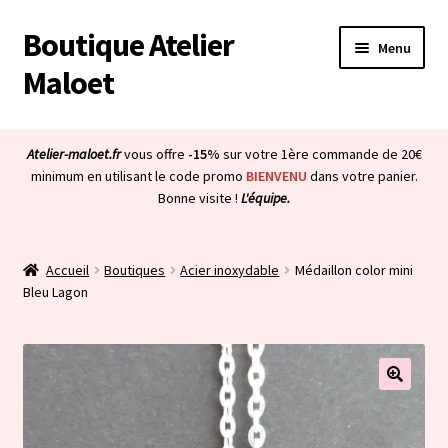
Boutique Atelier
Aller
Aller
Menu
à
au
Maloet
la
contenu
navigation
Accueil
Atelier-maloet.fr
vous offre
-15%
sur votre 1ère commande de 20€
Ouvrir
minimum en utilisant le code promo
BIENVENU
dans votre panier.
Boutique
Bonne visite !
L'équipe.
le
menu
Ouvrir
Mon compte
enfant
le
Accueil
Boutiques
Acier inoxydable
Médaillon color mini
menu
Ouvrir
À propos & CGV
Bleu Lagon
enfant
le
menu
Ouvrir
Blog
enfant
le
menu
Bienvenue dans la boutique
enfant