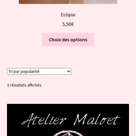
Eclipse
5,50
€
Ce
Choix des options
produit
a
plusieurs
variations.
Les
options
Trié
2 résultats affichés
peuvent
par
être
popularité
choisies
sur
la
page
du