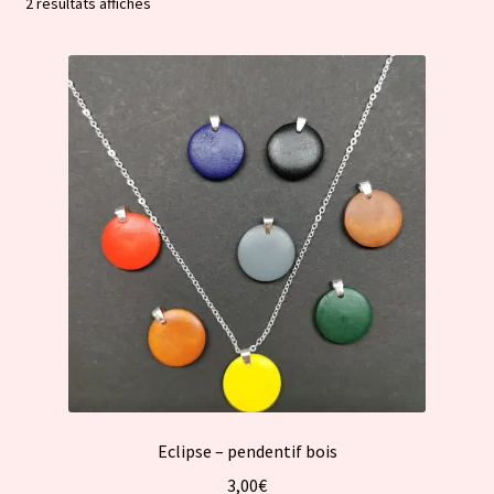
Trié
2 résultats affichés
par
popularité
Eclipse – pendentif bois
3,00
€