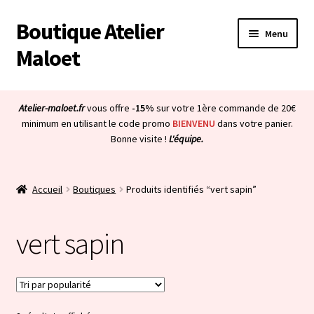
Boutique Atelier
Aller
Aller
Menu
à
au
Maloet
la
contenu
navigation
Accueil
Atelier-maloet.fr
vous offre
-15%
sur votre 1ère commande de 20€
Ouvrir
minimum en utilisant le code promo
BIENVENU
dans votre panier.
Boutique
Bonne visite !
L'équipe.
le
menu
Ouvrir
Mon compte
enfant
le
Accueil
Boutiques
Produits identifiés “vert sapin”
menu
Ouvrir
À propos & CGV
enfant
le
vert sapin
menu
Ouvrir
Blog
enfant
le
menu
Bienvenue dans la boutique
enfant