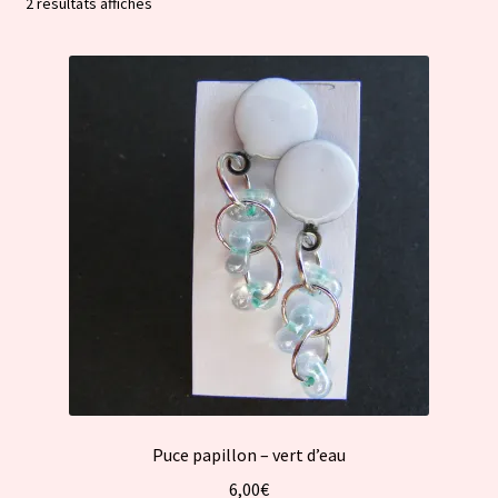
Trié
2 résultats affichés
par
popularité
Puce papillon – vert d’eau
6,00
€