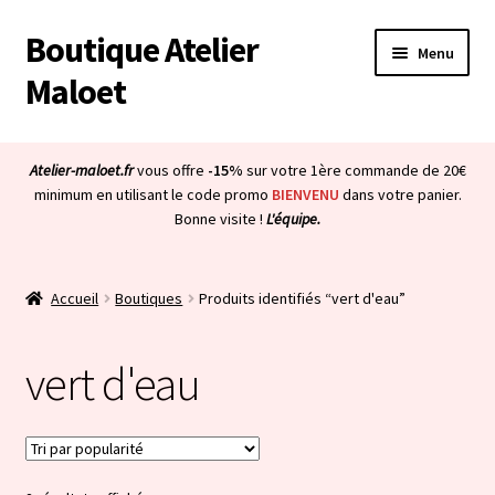
Boutique Atelier
Aller
Aller
Menu
à
au
Maloet
la
contenu
navigation
Accueil
Atelier-maloet.fr
vous offre
-15%
sur votre 1ère commande de 20€
Ouvrir
minimum en utilisant le code promo
BIENVENU
dans votre panier.
Boutique
Bonne visite !
L'équipe.
le
menu
Ouvrir
Mon compte
enfant
le
Accueil
Boutiques
Produits identifiés “vert d'eau”
menu
Ouvrir
À propos & CGV
enfant
le
vert d'eau
menu
Ouvrir
Blog
enfant
le
menu
Bienvenue dans la boutique
enfant