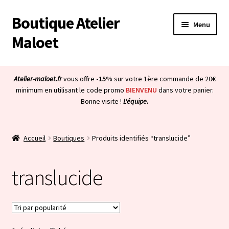
Boutique Atelier
Aller
Aller
Menu
à
au
Maloet
la
contenu
navigation
Accueil
Atelier-maloet.fr
vous offre
-15%
sur votre 1ère commande de 20€
Ouvrir
minimum en utilisant le code promo
BIENVENU
dans votre panier.
Boutique
Bonne visite !
L'équipe.
le
menu
Ouvrir
Mon compte
enfant
le
Accueil
Boutiques
Produits identifiés “translucide”
menu
Ouvrir
À propos & CGV
enfant
le
translucide
menu
Ouvrir
Blog
enfant
le
menu
Bienvenue dans la boutique
enfant