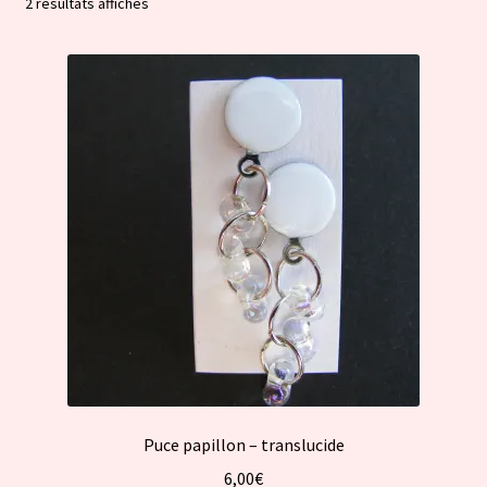
Trié
2 résultats affichés
par
popularité
Puce papillon – translucide
6,00
€