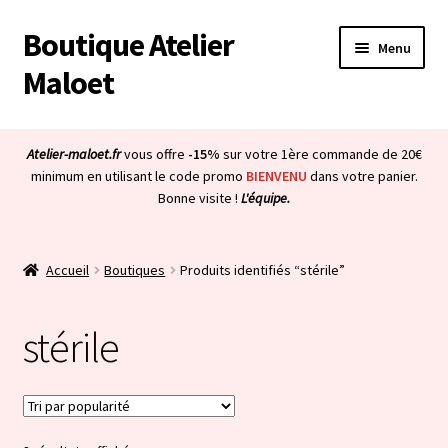
Boutique Atelier
Aller
Aller
Menu
à
au
Maloet
la
contenu
navigation
Accueil
Atelier-maloet.fr
vous offre
-15%
sur votre 1ère commande de 20€
Ouvrir
minimum en utilisant le code promo
BIENVENU
dans votre panier.
Boutique
Bonne visite !
L'équipe.
le
menu
Ouvrir
Mon compte
enfant
le
Accueil
Boutiques
Produits identifiés “stérile”
menu
Ouvrir
À propos & CGV
enfant
le
stérile
menu
Ouvrir
Blog
enfant
le
menu
Bienvenue dans la boutique
enfant