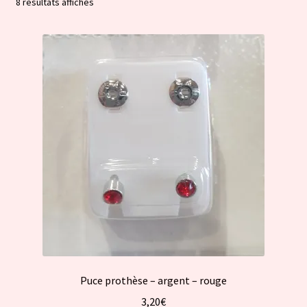
Trié
8 résultats affichés
par
popularité
Puce prothèse – argent – rouge
3,20
€