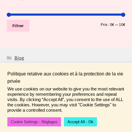
Prix
Prix
Prix :
0€
—
10€
Filtrer
min
ma
Blog
Politique relative aux cookies et à la protection de la vie
privée
We use cookies on our website to give you the most relevant
Fais de ta vie un rêve ! N'oublie pas de laisser un
© Boutique Atelier Maloet 2026
experience by remembering your preferences and repeat
commentaire sur tes achats pour aider la communauté ♡
visits. By clicking “Accept All”, you consent to the use of ALL
À propos & CGV
Built with WooCommerce
.
the cookies. However, you may visit "Cookie Settings" to
Ignorer
provide a controlled consent.
Cookie Settings - Réglages
Accept All - Ok
0
Recherche
Recherche