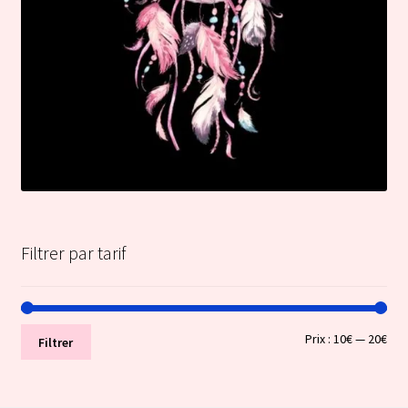
Filtrer par tarif
Prix
Prix
Prix :
10€
—
20€
Filtrer
min
ma