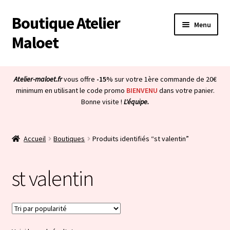
Boutique Atelier
Aller
Aller
Menu
à
au
Maloet
la
contenu
navigation
Accueil
Atelier-maloet.fr
vous offre
-15%
sur votre 1ère commande de 20€
Ouvrir
minimum en utilisant le code promo
BIENVENU
dans votre panier.
Boutique
Bonne visite !
L'équipe.
le
menu
Ouvrir
Mon compte
enfant
le
Accueil
Boutiques
Produits identifiés “st valentin”
menu
Ouvrir
À propos & CGV
enfant
le
st valentin
menu
Ouvrir
Blog
enfant
le
menu
Bienvenue dans la boutique
enfant