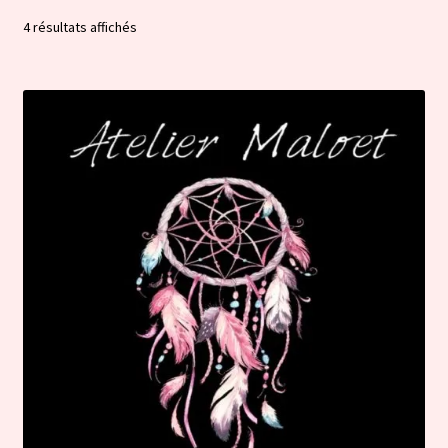
Trié
4 résultats affichés
par
popularité