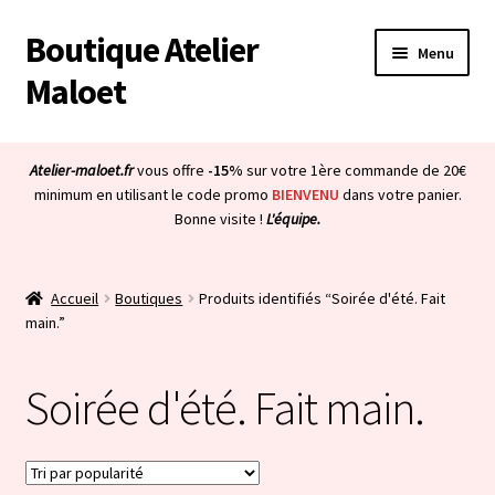
Boutique Atelier
Aller
Aller
Menu
à
au
Maloet
la
contenu
navigation
Accueil
Atelier-maloet.fr
vous offre
-15%
sur votre 1ère commande de 20€
Ouvrir
minimum en utilisant le code promo
BIENVENU
dans votre panier.
Boutique
Bonne visite !
L'équipe.
le
menu
Ouvrir
Mon compte
enfant
le
Accueil
Boutiques
Produits identifiés “Soirée d'été. Fait
menu
Ouvrir
À propos & CGV
main.”
enfant
le
menu
Ouvrir
Blog
Soirée d'été. Fait main.
enfant
le
menu
Bienvenue dans la boutique
enfant