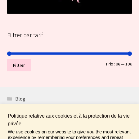
Filtrer par tarif
Prix
Prix
Prix :
0€
—
10€
Filtrer
min
ma
Blog
Politique relative aux cookies et à la protection de la vie
privée
We use cookies on our website to give you the most relevant
Fais de ta vie un rêve ! N'oublie pas de laisser un
© Boutique Atelier Maloet 2026
experience by remembering your preferences and repeat