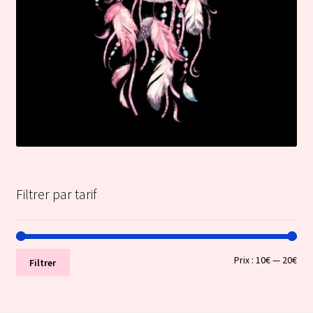
Filtrer par tarif
Prix
Prix
Prix :
10€
—
20€
Filtrer
min
ma