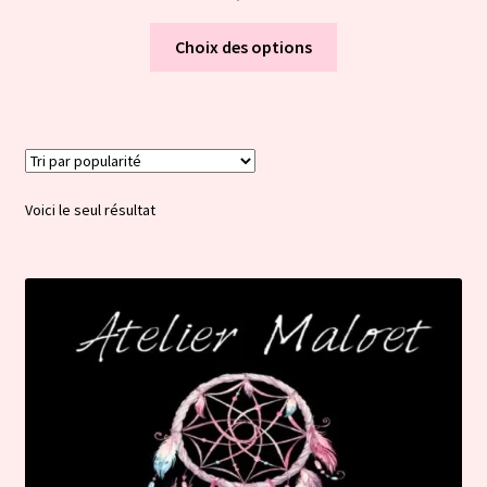
Ce
Choix des options
produit
a
plusieurs
variations.
Les
options
Voici le seul résultat
peuvent
être
choisies
sur
la
page
du
produit