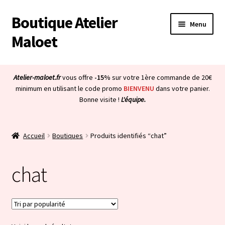
Boutique Atelier
Aller
Aller
Menu
à
au
Maloet
la
contenu
navigation
Accueil
Atelier-maloet.fr
vous offre
-15%
sur votre 1ère commande de 20€
Ouvrir
minimum en utilisant le code promo
BIENVENU
dans votre panier.
Boutique
Bonne visite !
L'équipe.
le
menu
Ouvrir
Mon compte
enfant
le
Accueil
Boutiques
Produits identifiés “chat”
menu
Ouvrir
À propos & CGV
enfant
le
chat
menu
Ouvrir
Blog
enfant
le
menu
Bienvenue dans la boutique
enfant