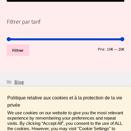
Filtrer par tarif
Prix
Prix
Prix :
10€
—
20€
Filtrer
min
ma
Blog
Politique relative aux cookies et à la protection de la vie
privée
We use cookies on our website to give you the most relevant
Fais de ta vie un rêve ! N'oublie pas de laisser un
© Boutique Atelier Maloet 2026
experience by remembering your preferences and repeat
commentaire sur tes achats pour aider la communauté ♡
visits. By clicking “Accept All”, you consent to the use of ALL
À propos & CGV
Built with WooCommerce
.
the cookies. However, you may visit "Cookie Settings" to
Ignorer