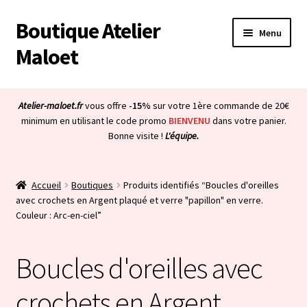
Boutique Atelier
Aller
Aller
Menu
à
au
Maloet
la
contenu
navigation
Accueil
Atelier-maloet.fr
vous offre
-15%
sur votre 1ère commande de 20€
Ouvrir
minimum en utilisant le code promo
BIENVENU
dans votre panier.
Boutique
Bonne visite !
L'équipe.
le
menu
Ouvrir
Mon compte
enfant
le
Accueil
Boutiques
Produits identifiés “Boucles d'oreilles
menu
Ouvrir
À propos & CGV
avec crochets en Argent plaqué et verre "papillon" en verre.
enfant
le
Couleur : Arc-en-ciel”
menu
Ouvrir
Blog
enfant
le
Boucles d'oreilles avec
menu
Bienvenue dans la boutique
enfant
crochets en Argent