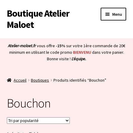
Boutique Atelier
Aller
Aller
Menu
à
au
Maloet
la
contenu
navigation
Accueil
Atelier-maloet.fr
vous offre
-15%
sur votre 1ère commande de 20€
Ouvrir
minimum en utilisant le code promo
BIENVENU
dans votre panier.
Boutique
Bonne visite !
L'équipe.
le
menu
Ouvrir
Mon compte
enfant
le
Accueil
Boutiques
Produits identifiés “Bouchon”
menu
Ouvrir
À propos & CGV
enfant
le
Bouchon
menu
Ouvrir
Blog
enfant
le
menu
Bienvenue dans la boutique
enfant