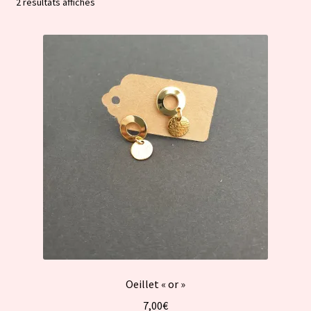
Trié
2 résultats affichés
par
popularité
Oeillet « or »
7,00
€