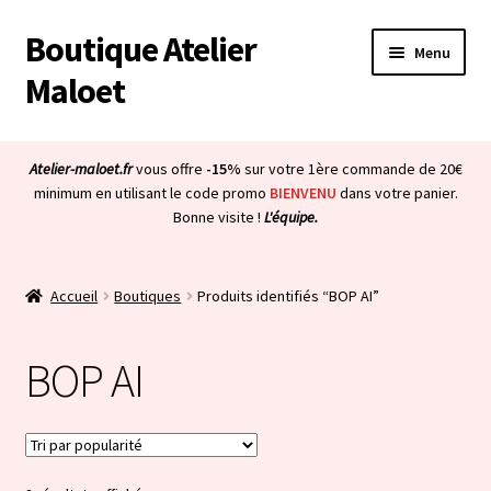
Boutique Atelier
Aller
Aller
Menu
à
au
Maloet
la
contenu
navigation
Accueil
Atelier-maloet.fr
vous offre
-15%
sur votre 1ère commande de 20€
Ouvrir
minimum en utilisant le code promo
BIENVENU
dans votre panier.
Boutique
Bonne visite !
L'équipe.
le
menu
Ouvrir
Mon compte
enfant
le
Accueil
Boutiques
Produits identifiés “BOP AI”
menu
Ouvrir
À propos & CGV
enfant
le
BOP AI
menu
Ouvrir
Blog
enfant
le
menu
Bienvenue dans la boutique
enfant