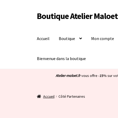
Boutique Atelier Maloet
Aller
Aller
à
au
la
contenu
navigation
Accueil
Boutique
Mon compte
Bienvenue dans la boutique
Atelier-maloet.fr
vous offre
-15%
sur vo
Accueil
Côté Partenaires