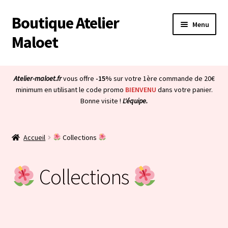
Boutique Atelier
Aller
Aller
Menu
à
au
Maloet
la
contenu
navigation
Accueil
Atelier-maloet.fr
vous offre
-15%
sur votre 1ère commande de 20€
Ouvrir
minimum en utilisant le code promo
BIENVENU
dans votre panier.
Boutique
Bonne visite !
L'équipe.
le
menu
Ouvrir
Mon compte
enfant
le
Accueil
Collections
menu
Ouvrir
À propos & CGV
enfant
le
Collections
menu
Ouvrir
Blog
enfant
le
menu
Bienvenue dans la boutique
enfant