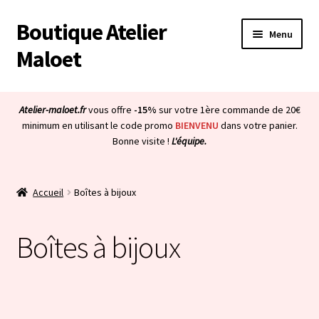
Boutique Atelier
Aller
Aller
Menu
à
au
Maloet
la
contenu
navigation
Accueil
Atelier-maloet.fr
vous offre
-15%
sur votre 1ère commande de 20€
Ouvrir
minimum en utilisant le code promo
BIENVENU
dans votre panier.
Boutique
Bonne visite !
L'équipe.
le
menu
Ouvrir
Mon compte
enfant
le
Accueil
Boîtes à bijoux
menu
Ouvrir
À propos & CGV
enfant
le
Boîtes à bijoux
menu
Ouvrir
Blog
enfant
le
menu
Bienvenue dans la boutique
enfant