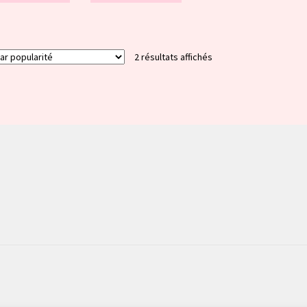
Trié
2 résultats affichés
par
popularité