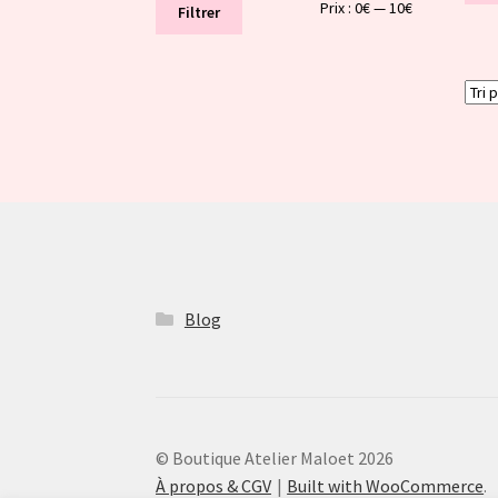
Prix
Prix
Prix :
0€
—
10€
Filtrer
min
max
Blog
© Boutique Atelier Maloet 2026
À propos & CGV
Built with WooCommerce
.