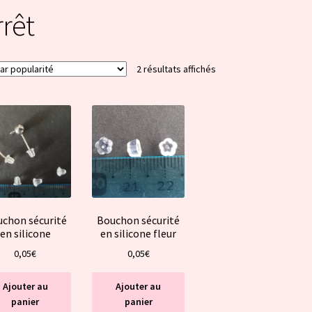
rrêt
Trié
2 résultats affichés
par
popularité
chon sécurité
Bouchon sécurité
en silicone
en silicone fleur
0,05
€
0,05
€
Ajouter au
Ajouter au
panier
panier