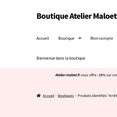
Boutique Atelier Maloet
Aller
Aller
à
au
la
contenu
navigation
Accueil
Boutique
Mon compte
Bienvenue dans la boutique
Atelier-maloet.fr
vous offre
-15%
sur vo
Accueil
Boutiques
Produits identifiés “Arrê